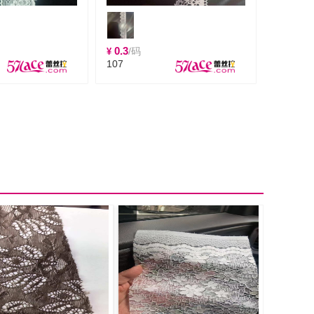
0.3
/码
¥
107