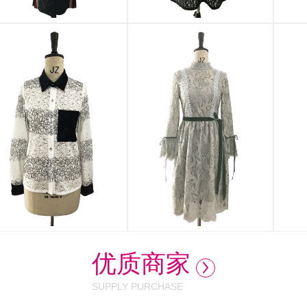
优质商家
SUPPLY PURCHASE